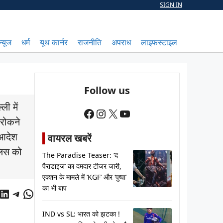
SIGN IN
न्यूज
धर्म
यूथ कार्नर
राजनीति
अपराध
लाइफस्टाइल
Follow us
ली में
Facebook
Instagram
X
YouTube
 रोकने
 आदेश
वायरल खबरें
लिस को
The Paradise Teaser: ‘द
पैराडाइज’ का दमदार टीजर जारी,
एक्शन के मामले में ‘KGF’ और ‘पुष्पा’
का भी बाप
cebook
LinkedIn
Telegram
WhatsApp
IND vs SL: भारत को झटका !