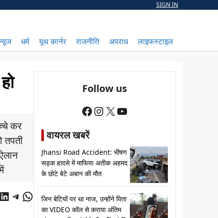
SIGN IN
न्यूज
धर्म
यूथ कार्नर
राजनीति
अपराध
लाइफस्टाइल
 हो
Follow us
Facebook
Instagram
X
YouTube
च्चे कर
वायरल खबरें
को तपती
Jhansi Road Accident: भीषण
ा ऐलान
सड़क हादसे में माफिया अतीक अहमद
ें
के छोटे बेटे अबान की मौत
cebook
LinkedIn
Telegram
WhatsApp
जिन बेटियों पर था नाज, उन्होंने पिता
का VIDEO कॉल से कराया अंतिम