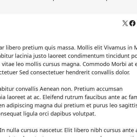
X
Fa
nar libero pretium quis massa. Mollis elit Vivamus in 
bitur lacinia justo laoreet condimentum tincidunt po
is vitae leo mollis cursus magna. Commodo Morbi at e
ctetuer Sed consectetuer hendrerit convallis dolor.
rabitur convallis Aenean non. Pretium accumsan
a laoreet at ac. Eleifend rutrum faucibus ante ac fa
ien adipiscing magna dui pretium et purus leo sagitti
nsequat ligula orci dapibus volutpat.
In nulla cursus nascetur. Elit libero nibh cursus ante 