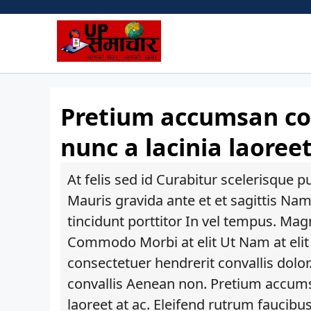
Skip
to
content
Pretium accumsan co
nunc a lacinia laoreet
At felis sed id Curabitur scelerisque p
Mauris gravida ante et et sagittis Na
tincidunt porttitor In vel tempus. Magn
Commodo Morbi at elit Ut Nam at elit 
consectetuer hendrerit convallis dolor
convallis Aenean non. Pretium accums
laoreet at ac. Eleifend rutrum faucibu