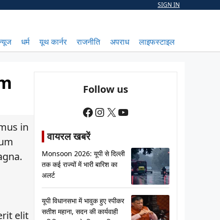
SIGN IN
न्यूज
धर्म
यूथ कार्नर
राजनीति
अपराध
लाइफस्टाइल
am
Follow us
Facebook
Instagram
X
YouTube
amus in
वायरल खबरें
tum
Monsoon 2026: यूपी से दिल्ली
magna.
तक कई राज्यों में भारी बारिश का
अलर्ट
यूपी विधानसभा में भावुक हुए स्पीकर
सतीश महाना, सदन की कार्यवाही
it elit