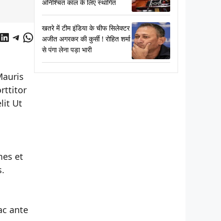
अनिश्चित काल के लिए स्थागित
खतरे में टीम इंडिया के चीफ सिलेक्टर
cebook
LinkedIn
Telegram
WhatsApp
अजीत अगरकर की कुर्सी ! रोहित शर्मा
से पंगा लेना पड़ा भारी
Mauris
rttitor
lit Ut
mes et
s.
ac ante