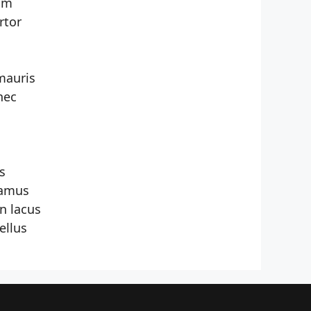
um
rtor
mauris
nec
s
vamus
n lacus
ellus