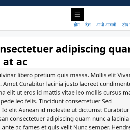
होम
देश
आधी आबादी
टॉप 
nsectetuer adipiscing qu
 at ac
ulvinar libero pretium quis massa. Mollis elit Viv
m. Amet Curabitur lacinia justo laoreet condimen
a elit ut eros id mattis vitae leo mollis cursus 
pede leo felis. Tincidunt consectetuer Sed
. Id elit Aenean id molestie ut dictumst Curabitur
an consectetuer adipiscing quam nunc a lacinia
s ante ac fames et quis velit Nunc semper. Hendrer