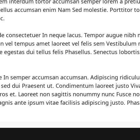
orem interdum tortor accumsan semper lorem a preti
si tellus accumsan enim Nam Sed molestie. Porttitor to
c.
de consectetuer In neque lacus. Tempor augue nibh 
nean vel tempus amet laoreet vel felis sem Vestibulum 
egestas dui tellus felis Phasellus. Senectus lobortis
ae In semper accumsan accumsan. Adipiscing ridiculu
s sed dui Praesent ut. Condimentum laoreet justo Vi
eros et. Laoreet non sagittis nonummy nunc Fusce no
gnis ante ipsum vitae facilisis adipiscing justo. Phas