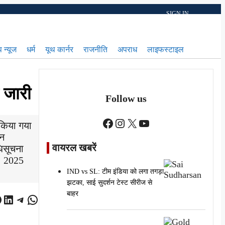
SIGN IN
 न्यूज
धर्म
यूथ कार्नर
राजनीति
अपराध
लाइफस्टाइल
 जारी
Follow us
Facebook
Instagram
X
YouTube
 किया गया
शन
वायरल खबरें
धिसूचना
ं। 2025
IND vs SL: टीम इंडिया को लगा तगड़ा
झटका, साई सुदर्शन टेस्ट सीरीज से
बाहर
acebook
LinkedIn
Telegram
WhatsApp