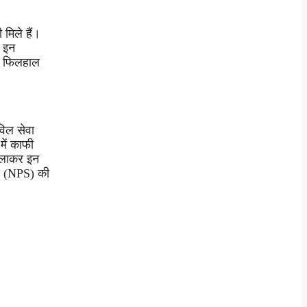
मिले हैं।
र इन
ै। फिलहाल
विल सेवा
में काफी
मिलाकर इन
एस (NPS) की