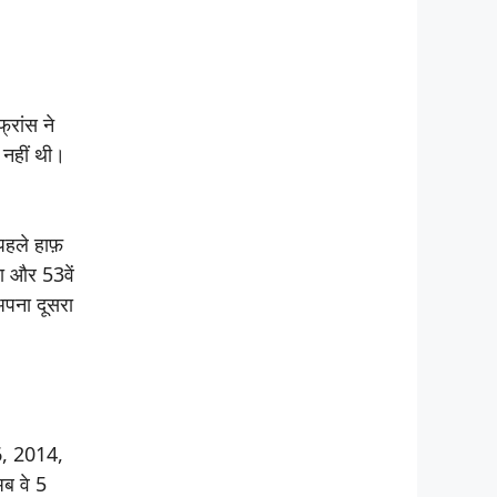
्रांस ने
 नहीं थी।
हले हाफ़
खा और 53वें
अपना दूसरा
06, 2014,
अब वे 5