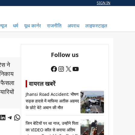
SIGN IN
न्यूज
धर्म
यूथ कार्नर
राजनीति
अपराध
लाइफस्टाइल
Follow us
ेस ने
Facebook
Instagram
X
YouTube
 निकाय
ा फैसला
वायरल खबरें
यारियों
Jhansi Road Accident: भीषण
सड़क हादसे में माफिया अतीक अहमद
के छोटे बेटे अबान की मौत
cebook
LinkedIn
Telegram
WhatsApp
जिन बेटियों पर था नाज, उन्होंने पिता
का VIDEO कॉल से कराया अंतिम