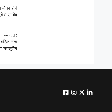
ा मौका होने
 में उम्मीद
ै। ज्यादातर
रिष्ठ नेता
ा शमसुद्दीन