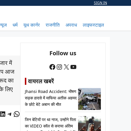
SIGN IN
न्यूज
धर्म
यूथ कार्नर
राजनीति
अपराध
लाइफस्टाइल
Follow us
ार में
Facebook
Instagram
X
YouTube
र आप आज
मरूद का
वायरल खबरें
के लिए
Jhansi Road Accident: भीषण
सड़क हादसे में माफिया अतीक अहमद
के छोटे बेटे अबान की मौत
cebook
LinkedIn
Telegram
WhatsApp
जिन बेटियों पर था नाज, उन्होंने पिता
का VIDEO कॉल से कराया अंतिम