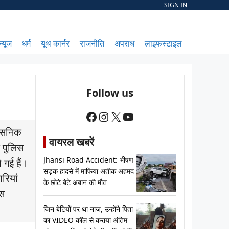
SIGN IN
न्यूज
धर्म
यूथ कार्नर
राजनीति
अपराध
लाइफस्टाइल
Follow us
Facebook
Instagram
X
YouTube
शासनिक
वायरल खबरें
े पुलिस
Jhansi Road Accident: भीषण
 गई हैं।
सड़क हादसे में माफिया अतीक अहमद
रियां
के छोटे बेटे अबान की मौत
िस
जिन बेटियों पर था नाज, उन्होंने पिता
का VIDEO कॉल से कराया अंतिम