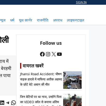
SIGN IN
न्यूज
धर्म
यूथ कार्नर
राजनीति
अपराध
लाइफस्टाइल
ोली
Follow us
Facebook
Instagram
X
YouTube
य में
वायरल खबरें
 बेरहमी
Jhansi Road Accident: भीषण
चल पाया
सड़क हादसे में माफिया अतीक अहमद
के छोटे बेटे अबान की मौत
जिन बेटियों पर था नाज, उन्होंने पिता
cebook
LinkedIn
Telegram
WhatsApp
का VIDEO कॉल से कराया अंतिम