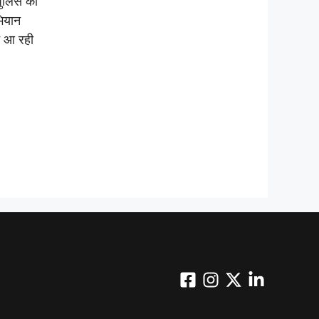
पुलिस का
भियान
े आ रही