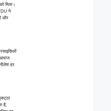
े को मिला।
 JDU ने
है और
ोटरसाइकिलों
ी आवाज
 नीलेश हर
इकट्ठा
ा है,