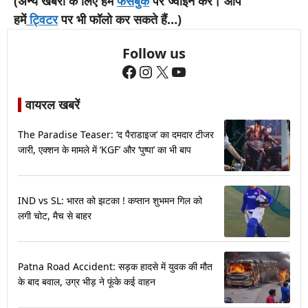
(अन्य खबरों के लिए हमें
फेसबुक
पर ज्वॉइन करें। आप
हमें
ट्विटर
पर भी फॉलो कर सकते हैं…)
Follow us
Facebook
Instagram
X
YouTube
वायरल खबरें
The Paradise Teaser: ‘द पैराडाइज’ का दमदार टीजर
जारी, एक्शन के मामले में ‘KGF’ और ‘पुष्पा’ का भी बाप
IND vs SL: भारत को झटका ! कप्तान शुभमन गिल को
लगी चोट, मैच से बाहर
Patna Road Accident: सड़क हादसे में युवक की मौत
के बाद बवाल, उग्र भीड़ ने फूंके कई वाहन