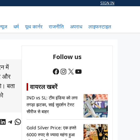
SIGN IN
न्यूज
धर्म
यूथ कार्नर
राजनीति
अपराध
लाइफस्टाइल
Follow us
 में
Facebook
Instagram
X
YouTube
ुर और
गे। बता
वायरल खबरें
को
IND vs SL: टीम इंडिया को लगा
तगड़ा झटका, साई सुदर्शन टेस्ट
सीरीज से बाहर
cebook
LinkedIn
Telegram
WhatsApp
Gold Silver Price: एक हफ्ते
6000 रुपए से ज्यादा महंगा हुआ