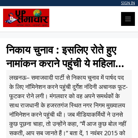
Skip
SIGN IN
to
content
निकाय चुनाव : इसलिए रोते हुए
नामांकन कराने पहुंची ये म‍ह‍िला…
लखनऊ– समाजवादी पार्टी से न‍िकाय चुनाव में पार्षद पद
के ल‍िए नॉम‍िनेशन करने पहुंची दुर्गेश नंद‍िनी अचानक फूट-
फूटकर रोने लगी। मंगलवार को वह अपने समर्थकों के
साथ राजधानी के हजरतगंज स्थ‍ित नगर न‍िगम मुख्यालय
नॉम‍िनेशन करने पहुंची थी। जब मीड‍ियाकर्म‍ियों ने उनसे
कुछ पूछना चाहा, तो उन्होंने कहा, ”मैं आज कुछ बोल नहीं
सकती, आप सब जानते हैं।” बता दें, 1 नवंबर 2015 को