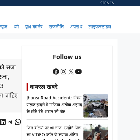
SIGN IN
न्यूज
धर्म
यूथ कार्नर
राजनीति
अपराध
लाइफस्टाइल
Follow us
 को सजा
Facebook
Instagram
X
YouTube
 ऊना,
 3
वायरल खबरें
ोना चाहिए
Jhansi Road Accident: भीषण
सड़क हादसे में माफिया अतीक अहमद
के छोटे बेटे अबान की मौत
cebook
LinkedIn
Telegram
WhatsApp
जिन बेटियों पर था नाज, उन्होंने पिता
का VIDEO कॉल से कराया अंतिम