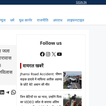
SIGN IN
न्यूज
धर्म
यूथ कार्नर
राजनीति
अपराध
लाइफस्टाइल
Follow us
दा जला
Facebook
Instagram
X
YouTube
कारावास
गा।
वायरल खबरें
रुविलास
Jhansi Road Accident: भीषण
सड़क हादसे में माफिया अतीक अहमद
के छोटे बेटे अबान की मौत
cebook
LinkedIn
Telegram
WhatsApp
जिन बेटियों पर था नाज, उन्होंने पिता
का VIDEO कॉल से कराया अंतिम