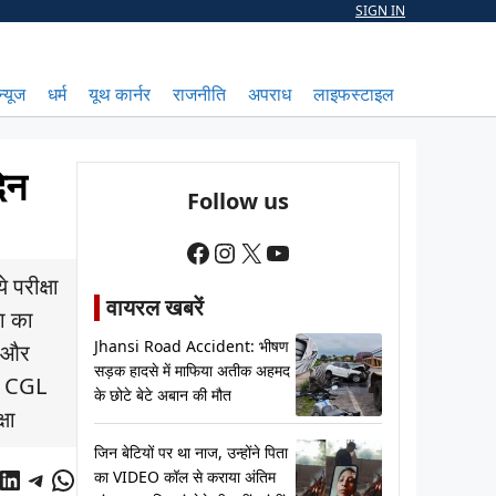
SIGN IN
न्यूज
धर्म
यूथ कार्नर
राजनीति
अपराध
लाइफस्टाइल
िन
Follow us
Facebook
Instagram
X
YouTube
 परीक्षा
वायरल खबरें
ा का
Jhansi Road Accident: भीषण
ा और
सड़क हादसे में माफिया अतीक अहमद
SC CGL
के छोटे बेटे अबान की मौत
षा
जिन बेटियों पर था नाज, उन्होंने पिता
cebook
LinkedIn
Telegram
WhatsApp
का VIDEO कॉल से कराया अंतिम