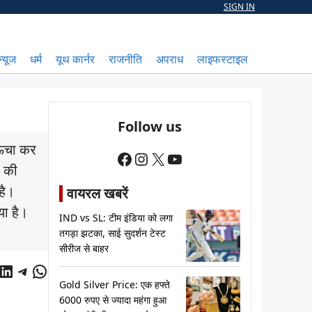
SIGN IN
न्यूज
धर्म
यूथ कार्नर
राजनीति
अपराध
लाइफस्टाइल
Follow us
ऊंचा कर
Facebook
Instagram
X
YouTube
र की
है।
वायरल खबरें
या है।
IND vs SL: टीम इंडिया को लगा
तगड़ा झटका, साई सुदर्शन टेस्ट
सीरीज से बाहर
cebook
LinkedIn
Telegram
WhatsApp
Gold Silver Price: एक हफ्ते
6000 रुपए से ज्यादा महंगा हुआ